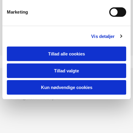
Jeg er uddannet arkitekt indenfor møbel og rum og har
Marketing
i mange år arbejdet med grafisk design og illustration.
Jeg har i flere sæsoner fulgt kurser på Aarhus
Kunstakademi.
Vis detaljer
Jeg er medlem af Foreningen Tegnerne, Kunstgruppen
Djurs og På Sporet.
Tillad alle cookies
Tillad valgte
Lisbeth Støttrup
Kontakt
Kun nødvendige cookies
23 49 22 63
kontakt@lisbeth-støttrup.dk