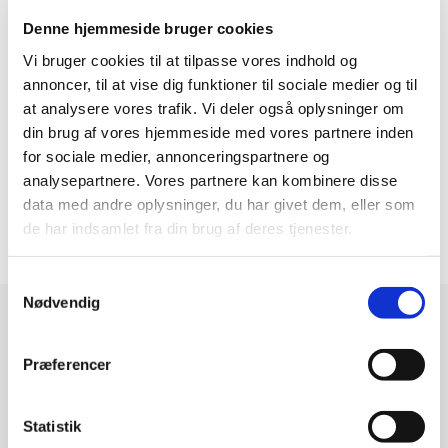
Jeg hedder Lisbeth Støttrup. På dette galleri-site
Denne hjemmeside bruger cookies
præsenterer jeg mine billeder. Håber du synes, det er
spændende.
Vi bruger cookies til at tilpasse vores indhold og
annoncer, til at vise dig funktioner til sociale medier og til
Du er meget velkommen til at kontakt mig, hvis du er
at analysere vores trafik. Vi deler også oplysninger om
interesseret i et af de aktuelle malerier, eller hvis du gerne
din brug af vores hjemmeside med vores partnere inden
vil have et værk, du selv definerer.
for sociale medier, annonceringspartnere og
Jeg laver gerne bestillingsarbejder inden for:
analysepartnere. Vores partnere kan kombinere disse
data med andre oplysninger, du har givet dem, eller som
malerier
de har indsamlet fra din brug af deres tjenester.
tegninger/illustrationer
grafisk design
Samtykkevalg
Nødvendig
Om Lisbeth
Præferencer
Jeg maler og tegner. Tegnet har jeg gjort det meste af
mit liv - maleriet er kommet til senere.
På dette site
Statistik
præsenterer jeg mine billeder.